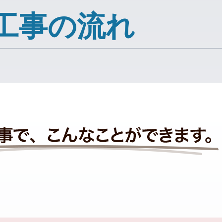
工事の流れ
】