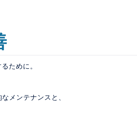
善
するために。
。
的なメンテナンスと、