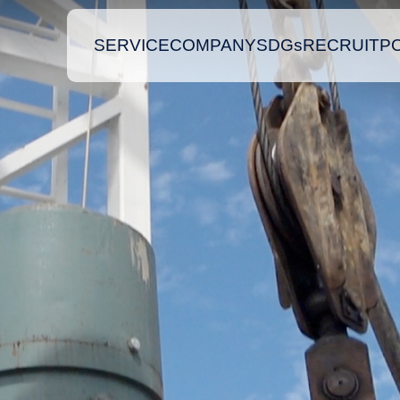
SERVICE
COMPANY
SDGs
RECRUIT
P
BOREHOLE CAMERA
WELL REPAIR AN
REHABILITATION W
孔内カメラ
井戸改修・更正工事